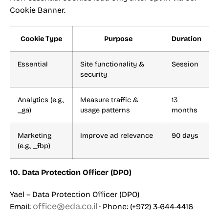
Cookie Banner.
Cookie Type
Purpose
Duration
Essential
Site functionality &
Session
security
Analytics (e.g.,
Measure traffic &
13
_ga)
usage patterns
months
Marketing
Improve ad relevance
90 days
(e.g., _fbp)
10. Data Protection Officer (DPO)
Yael – Data Protection Officer (DPO)
office@eda.co.il
Email:
· Phone: (+972) 3-644-4416